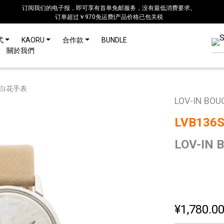
订阅我们的电子报，即可享有首单免邮服务，没有最低消费要求。
订单超过￥970免运费|产品价格已包关税
式
KAORU
合作款
BUNDLE
關於我們
ET 白花手表
LOV-IN BOU
LVB136
LOV-IN
¥1,780.0