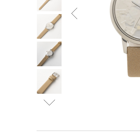
调
整
为
使
用
屏
幕
阅
读
器
的
视
障
人
士；
按
Control-
F10