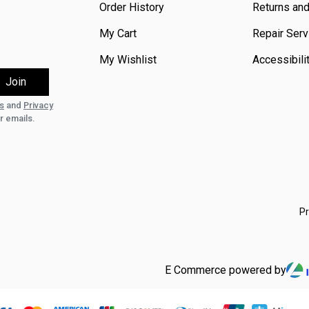
Order History
Returns an
My Cart
Repair Serv
My Wishlist
Accessibili
s
and
Privacy
r emails.
Pr
E Commerce powered by