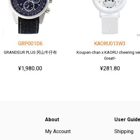
GRP001D6
KAORU013W3
GRANDEUR PLUS 冈山牛仔布
Koupen-chan x KAORU cheering ver.
Great!-
¥1,980.00
¥281.80
About
User Guid
My Account
Shipping