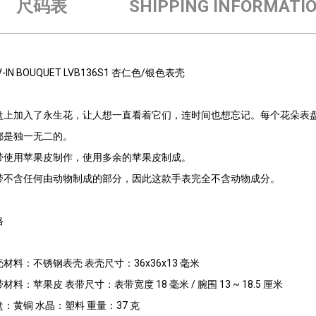
尺码表
SHIPPING INFORMATI
V-IN BOUQUET LVB136S1 杏仁色/银色表壳
盘上加入了永生花，让人想一直看着它们，连时间也想忘记。每个花朵表
都是独一无二的。
带使用苹果皮制作，使用多余的苹果皮制成。
带不含任何由动物制成的部分，因此这款手表完全不含动物成分。
格
材料：不锈钢表壳 表壳尺寸：36x36x13 毫米
材料：苹果皮 表带尺寸：表带宽度 18 毫米 / 腕围 13 ~ 18.5 厘米
盘：黄铜 水晶：塑料 重量：37 克