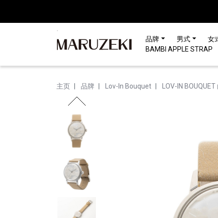
请
注
意：
品牌
男式
女
本
BAMBI APPLE STRAP
网
站
包
主页
品牌
Lov-In Bouquet
LOV-IN BOUQU
含
无
障
碍
系
统。
按
Control-
F11
将
网
站