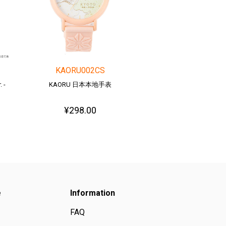
KAORU002CS
 -
KAORU 日本本地手表
¥298.00
e
Information
FAQ