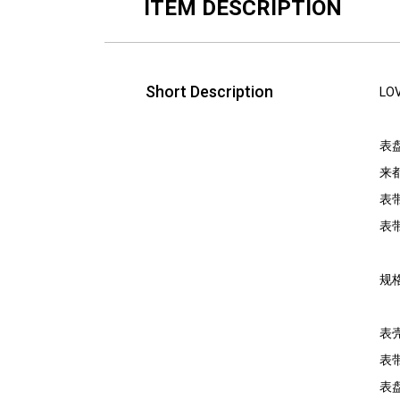
打
ITEM DESCRIPTION
开
辅
助
功
Short Description
LO
能
菜
表
单。
来
表
表
规
表壳
表带
表