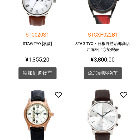
STG020S1
STGXH022B1
STAG TYO [素款]
STAG TYO × 日根野勝治郎商店
西阵织／京染腕表
¥1,355.20
¥3,800.00
添加到购物车
添加到购物车
添加到愿望清单
添加