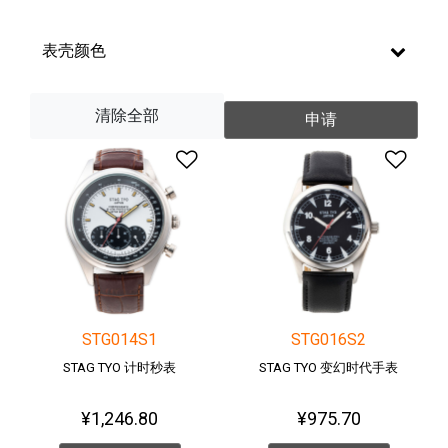
表壳颜色
清除全部
申请
添加到愿望清单
添加
STG014S1
STG016S2
STAG TYO 计时秒表
STAG TYO 变幻时代手表
¥1,246.80
¥975.70