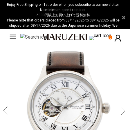
用
注
Enjoy Free Shipping on 1st order when you subscribe to our newsletter.
し
意：
No minimum spend required.
5000円以上お買い上げで送料無料
×
て
こ
Please note that orders placed from 08/11/2026 to 08/16/2026 will be
い
の
shipped after 08/17/2026 due to the Japanese summer holiday. We
る
ウ
apologize for any inconvenience this may cause.
人
ェ
0
ブ
サ
イ
ト
に
は
ア
ク
セ
シ
ビ
リ
テ