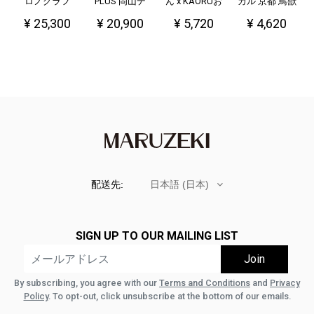
ロノグラフ
PLUS 岡山デ
ん x KAORUお
カル 京都 鳥獣
ニム
うえんver -え
戯画 桜の香り
¥ 25,300
¥ 20,900
¥ 5,720
¥ 4,620
ら〜い！-
配送先:
日本語 (日本)
SIGN UP TO OUR MAILING LIST
By subscribing, you agree with our
Terms and Conditions
and
Privacy
Policy
. To opt-out, click unsubscribe at the bottom of our emails.