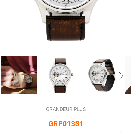
ィ
シ
ス
テ
ム
が
含
ま
れ
て
い
ま
す。
GRANDEUR PLUS
GRP013S1