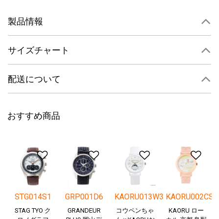
製品情報
サイズチャート
配送について
おすすめ商品
ほしい物リストに追加する
ほしい物リストに追加す
ほしい物リス
ほ
STG014S1
GRP001D6
KAORU013W3
KAORU002CS
STAG TYO ク
GRANDEUR
コウペンちゃ
KAORU ロー