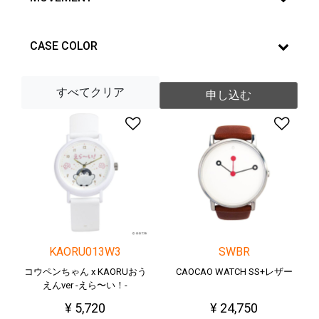
CASE COLOR
すべてクリア
申し込む
ほしい物リストに追加す
ほ
KAORU013W3
SWBR
コウペンちゃん x KAORUおう
CAOCAO WATCH SS+レザー
えんver -えら〜い！-
¥ 5,720
¥ 24,750