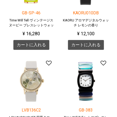
GB-SP-46
KAORU010DB
Time Will Tell ヴィンテージス
KAORU アロマデジタルウォッ
ヌーピー ブレスレットウォッ
チ レモンの香り
チ
¥ 16,280
¥ 12,100
カートに入れる
カートに入れる
ほしい物リストに追加す
ほ
LVB136C2
GB-383