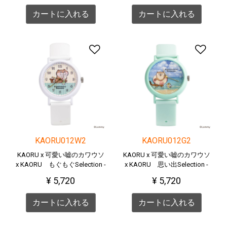
カートに入れる
カートに入れる
ほしい物リストに追加す
ほ
KAORU012W2
KAORU012G2
KAORU x 可愛い嘘のカワウソ
KAORU x 可愛い嘘のカワウソ
x KAORU もぐもぐSelection -
x KAORU 思い出Selection -
クリームソーダ-
海-
¥ 5,720
¥ 5,720
カートに入れる
カートに入れる