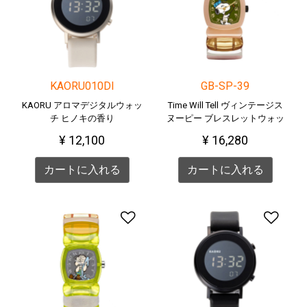
KAORU010DI
GB-SP-39
KAORU アロマデジタルウォッ
Time Will Tell ヴィンテージス
チ ヒノキの香り
ヌーピー ブレスレットウォッ
チ
¥ 12,100
¥ 16,280
カートに入れる
カートに入れる
ほしい物リストに追加す
ほ