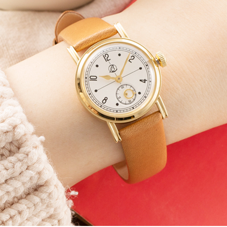
ィ
シ
ス
テ
ム
が
含
ま
れ
て
い
ま
す。