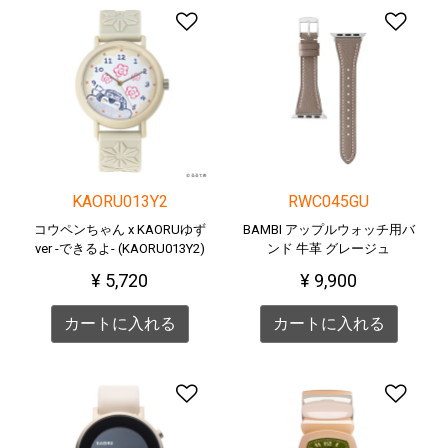
ほしい物リストに追加す
ほ
KAORU013Y2
RWC045GU
コウペンちゃん x KAORUゆず
BAMBI アップルウォッチ用バ
ver -できるよ- (KAORU013Y2)
ンド 牛革 グレージュ
RWC045G
¥ 5,720
¥ 9,900
カートに入れる
カートに入れる
ほしい物リストに追加す
ほ