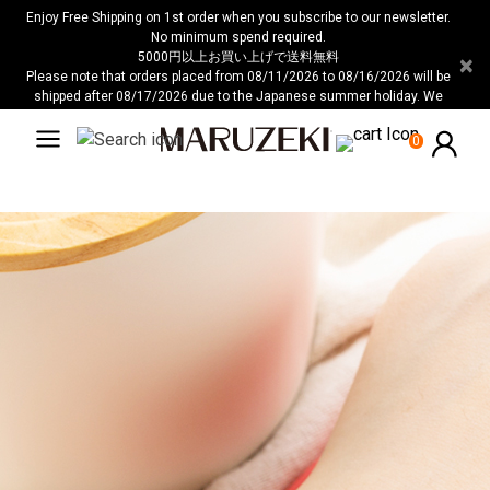
注
Enjoy Free Shipping on 1st order when you subscribe to our newsletter.
意：
No minimum spend required.
5000円以上お買い上げで送料無料
×
こ
Please note that orders placed from 08/11/2026 to 08/16/2026 will be
の
shipped after 08/17/2026 due to the Japanese summer holiday. We
ウ
apologize for any inconvenience this may cause.
ェ
0
ブ
サ
イ
ト
に
は
ア
ク
セ
シ
ビ
リ
テ