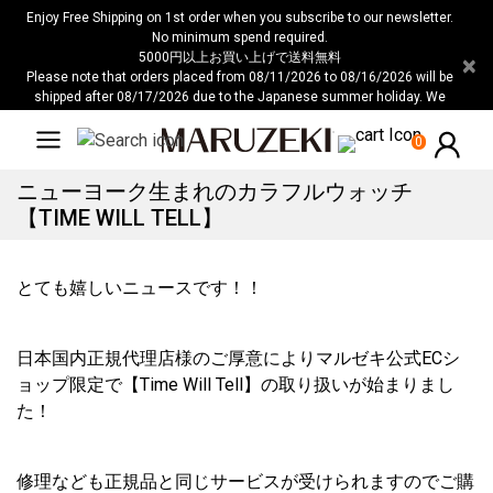
用
注
Enjoy Free Shipping on 1st order when you subscribe to our newsletter.
し
意：
No minimum spend required.
5000円以上お買い上げで送料無料
×
て
こ
Please note that orders placed from 08/11/2026 to 08/16/2026 will be
い
の
shipped after 08/17/2026 due to the Japanese summer holiday. We
る
ウ
apologize for any inconvenience this may cause.
人
ェ
0
ブ
ニューヨーク生まれのカラフルウォッチ
サ
【TIME WILL TELL】
イ
ト
に
とても嬉しいニュースです！！
は
ア
ク
日本国内正規代理店様のご厚意によりマルゼキ公式ECシ
セ
ョップ限定で【Time Will Tell】の取り扱いが始まりまし
シ
た！
ビ
リ
修理なども正規品と同じサービスが受けられますのでご購
テ