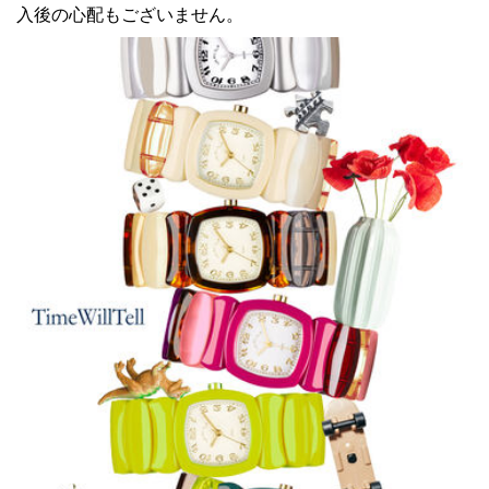
入後の心配もございません。
ィ
シ
ス
テ
ム
が
含
ま
れ
て
い
ま
す。