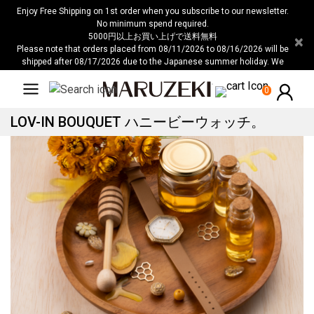
用
注
Enjoy Free Shipping on 1st order when you subscribe to our newsletter.
し
意：
No minimum spend required.
5000円以上お買い上げで送料無料
×
て
こ
Please note that orders placed from 08/11/2026 to 08/16/2026 will be
い
の
shipped after 08/17/2026 due to the Japanese summer holiday. We
る
ウ
apologize for any inconvenience this may cause.
人
ェ
0
ブ
LOV-IN BOUQUET ハニービーウォッチ。
サ
イ
ト
に
は
ア
ク
セ
シ
ビ
リ
テ