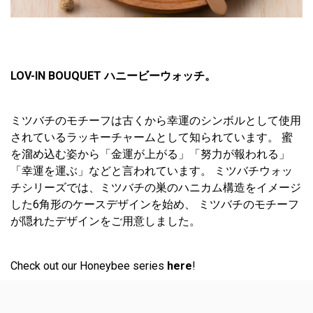
ィ
シ
ス
テ
LOV-IN BOUQUET ハニービーウォッチ。
ム
が
含
ミツバチのモチーフは古くから幸運のシンボルとして使用
ま
されているラッキーチャームとして知られています。 蜜
れ
を溜め込む姿から「金運が上がる」「努力が報われる」
て
「幸運を運ぶ」などと言われています。 ミツバチウォッ
い
チシリーズでは、ミツバチの巣のハニカム構造をイメージ
ま
した6角形のケースデザインを始め、 ミツバチのモチーフ
す。
が隠れたデザインをご用意しました。
Check out our Honeybee series
here
!