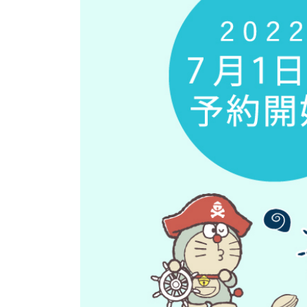
ィ
シ
ス
テ
ム
が
含
ま
れ
て
い
ま
す。
Control-
F11
を
押
し