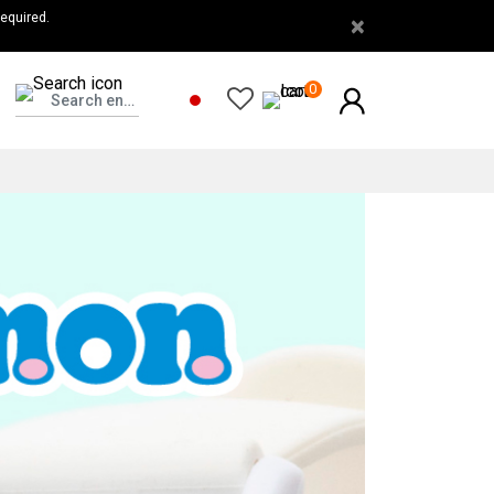
を
equired.
×
使
用
0
し
て
い
る
人