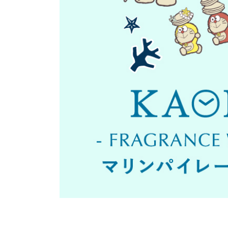
て、
ス
ク
リ
ー
ン
リ
ー
ダ
ー
を
使
用
し
て
い
る
視
覚