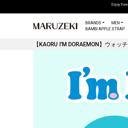
注
Enjoy Free
意：
こ
BRANDS
MEN
の
BAMBI APPLE STRAP
ウ
ェ
【KAORU I’M DORAEMON】
ブ
サ
イ
ト
に
は
ア
ク
セ
シ
ビ
リ
テ