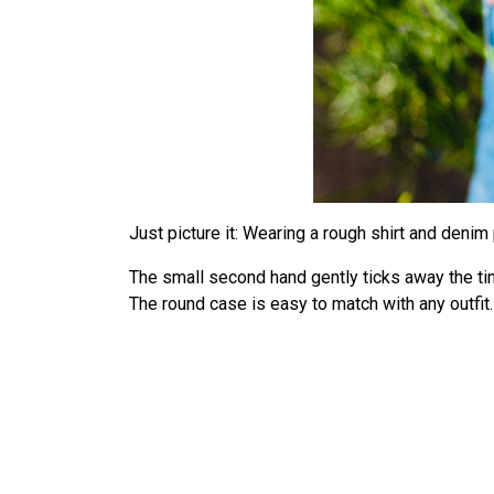
ィ
シ
ス
テ
ム
が
含
ま
Just picture it: Wearing a rough shirt and deni
れ
て
The small second hand gently ticks away the ti
い
The round case is easy to match with any outfit.
ま
す。
Control-
F11
を
押
し