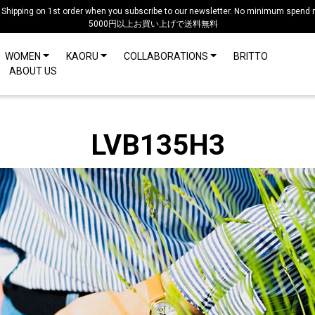
 Shipping on 1st order when you subscribe to our newsletter. No minimum spend r
5000円以上お買い上げで送料無料
WOMEN
KAORU
COLLABORATIONS
BRITTO
ABOUT US
LVB135H3