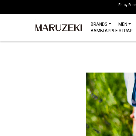
注
Enjoy Free
意：
こ
BRANDS
MEN
の
BAMBI APPLE STRAP
ウ
ェ
ブ
サ
イ
ト
に
は
ア
ク
セ
シ
ビ
リ
テ