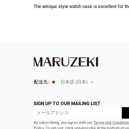
F10
The antique style watch case is excellent for t
を
押
し
て、
ユ
ー
ザ
ー
補
助
メ
配送先:
日本語 (日本)
ニ
ュ
ー
SIGN UP TO OUR MAILING LIST
を
開
き
By subscribing, you agree with our
Terms and Condition
Policy
. To opt-out, click unsubscribe at the bottom of ou