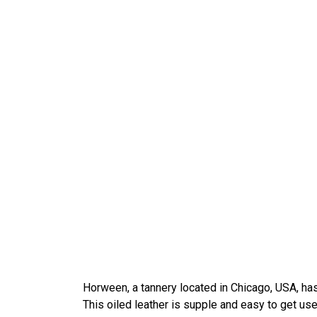
障
害
者
に
合
わ
せ
て
Web
サ
イ
ト
を
調
整
し
ま
Horween, a tannery located in Chicago, USA, has
す。
This oiled leather is supple and easy to get use
Control-