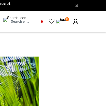
を
equired.
×
使
用
0
し
て
い
る
人