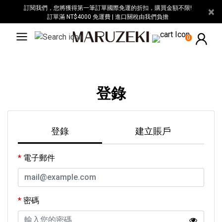
请
訂閱我們，您將獲得第一筆訂單國際免運的折扣，購買金額不限!
×
注
訂單滿 NT$4000 免運費 | 進口關稅由我們負擔
意：
0
本
网
站
包
含
登錄
无
障
碍
登錄
建立賬戶
系
统。
電子郵件
密碼