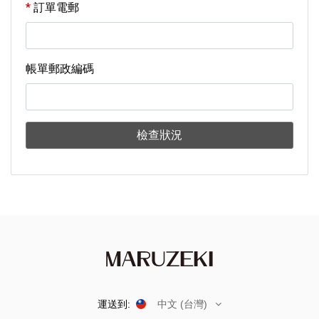
訂單電郵
帳單郵政編碼
檢查狀況
運送到:
中文 (台灣)