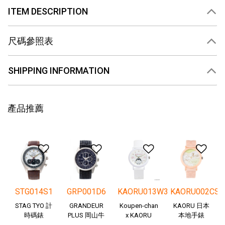
ITEM DESCRIPTION
尺碼參照表
SHIPPING INFORMATION
產品推薦
添加到願望清單
添加到願望清單
添加到願望清
添
STG014S1
GRP001D6
KAORU013W3
KAORU002CS
STAG TYO 計
GRANDEUR
Koupen-chan
KAORU 日本
時碼錶
PLUS 岡山牛
x KAORU
本地手錶
仔布
cheering ver. -