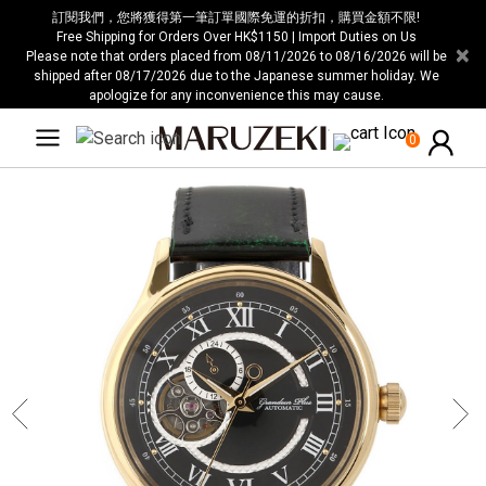
请
訂閱我們，您將獲得第一筆訂單國際免運的折扣，購買金額不限!
注
Free Shipping for Orders Over HK$1150 | Import Duties on Us
×
Please note that orders placed from 08/11/2026 to 08/16/2026 will be
意：
shipped after 08/17/2026 due to the Japanese summer holiday. We
本
apologize for any inconvenience this may cause.
网
站
0
包
含
无
障
碍
系
统。